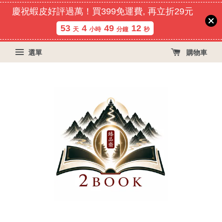
慶祝蝦皮好評過萬！買399免運費, 再立折29元
53
4
49
11
天
小時
分鐘
秒
選單
購物車