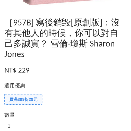
［957B] 寫後銷毀[原創版]：沒
有其他人的時候，你可以對自
己多誠實？ 雪倫‧瓊斯 Sharon
Jones
NT$ 229
適用優惠
買滿399折29元
數量