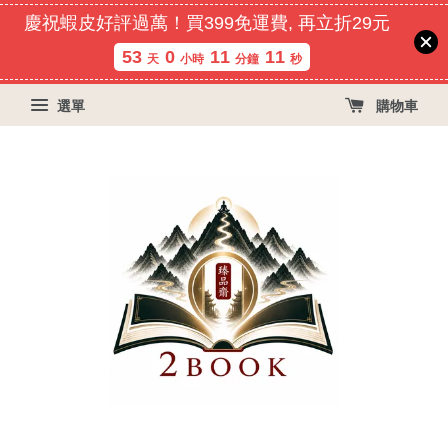
慶祝蝦皮好評過萬！買399免運費, 再立折29元
53
0
11
10
天
小時
分鐘
秒
選單
購物車