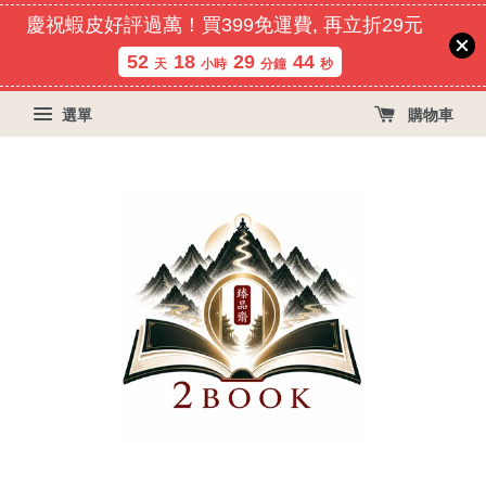
慶祝蝦皮好評過萬！買399免運費, 再立折29元
52
18
29
44
天
小時
分鐘
秒
選單
購物車