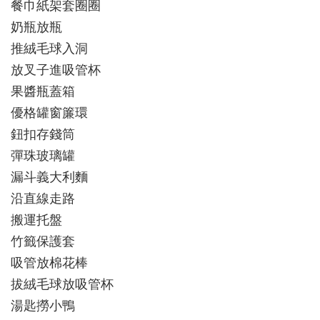
餐巾紙架套圈圈
奶瓶放瓶
推絨毛球入洞
放叉子進吸管杯
果醬瓶蓋箱
優格罐窗簾環
鈕扣存錢筒
彈珠玻璃罐
漏斗義大利麵
沿直線走路
搬運托盤
竹籤保護套
吸管放棉花棒
拔絨毛球放吸管杯
湯匙撈小鴨