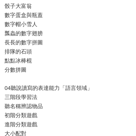
骰子大富翁
數字蛋盒與瓶蓋
數字帽小雪人
瓢蟲的數字翅膀
長長的數字拼圖
排隊的石頭
點點冰棒棍
分數拼圖
04聽說讀寫的表達能力「語言領域」
三階段學習法
聽名稱辨認物品
初階分類遊戲
進階分類遊戲
大小配對