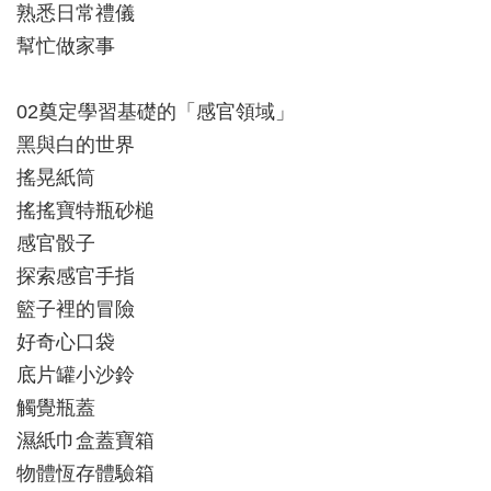
熟悉日常禮儀
幫忙做家事
02奠定學習基礎的「感官領域」
黑與白的世界
搖晃紙筒
搖搖寶特瓶砂槌
感官骰子
探索感官手指
籃子裡的冒險
好奇心口袋
底片罐小沙鈴
觸覺瓶蓋
濕紙巾盒蓋寶箱
物體恆存體驗箱