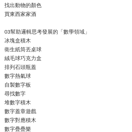
找出動物的顏色
買東西家家酒
03幫助邏輯思考發展的「數學領域」
冰塊盒積木
衛生紙筒丟桌球
絨毛球巧克力盒
排列石頭瓶蓋
數字熱氣球
自製數字板
尋找數字
堆數字積木
數字蓋章遊戲
數字對應積木
數字疊疊樂