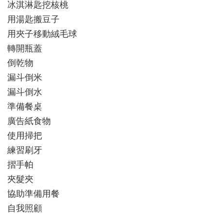
冰淇淋匙挖核桃
用湯匙搬豆子
用夾子移動絨毛球
轉開瓶蓋
倒乾物
漏斗倒米
漏斗倒水
準備餐桌
廣告紙食物
使用掃把
練習刷牙
摺手帕
夾髮夾
協助準備用餐
自我照顧