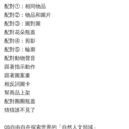
配對①：相同物品
配對②：物品和圖片
配對③：圖對圖
配對花朵瓶蓋
配對④：剪影
配對⑤：輪廓
配對動物聲音
跟著指示動作
跟著圖案畫
相反詞圖卡
幫商品上架
配對圈圈瓶蓋
猜猜誰不見了
05自由自在探索世界的「自然人文領域」