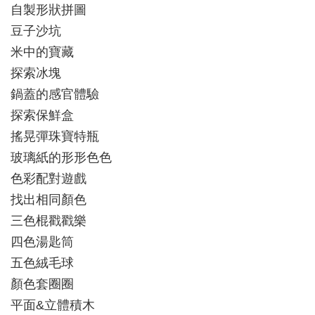
自製形狀拼圖
豆子沙坑
米中的寶藏
探索冰塊
鍋蓋的感官體驗
探索保鮮盒
搖晃彈珠寶特瓶
玻璃紙的形形色色
色彩配對遊戲
找出相同顏色
三色棍戳戳樂
四色湯匙筒
五色絨毛球
顏色套圈圈
平面&立體積木