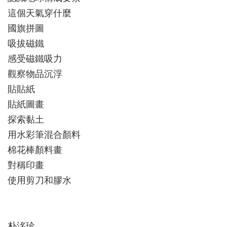
這個天氣穿什麼
國旗拼圖
吸拔磁鐵
感受磁鐵吸力
觀察物品沉浮
貼貼紙
貼紙圖畫
探索黏土
用水彩筆混合顏料
棉花棒顏料畫
對稱印畫
使用剪刀和膠水
朴洺珍