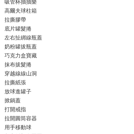
吸管杯抽抽樂
高爾夫球柱箱
拉撕膠帶
底片罐髮捲
左右扯綁線瓶蓋
奶粉罐拔瓶蓋
巧克力盒寶藏
抹布拔髮捲
穿越線線山洞
拉撕紙張
放球進罐子
掀鍋蓋
打開戒指
拉開圓筒容器
用手移動球