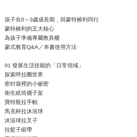
孩子在0～3歲成長期，與蒙特梭利同行
蒙特梭利的五大核心
為孩子準備專屬教具櫃
蒙式教育Q&A／本書使用方法
01 發展生活技能的「日常領域」
探索呼拉圈世界
密封袋裡的小祕密
衛生紙筒襪子架
寶特瓶拉手帕
馬克杯拉沐浴球
沐浴球拉叉子
拉籃子緞帶