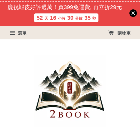
慶祝蝦皮好評過萬！買399免運費, 再立折29元
52
16
30
34
天
小時
分鐘
秒
選單
購物車