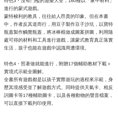
特色3・沒有門檻的遊樂大全，160種以「家中材料」
進行的蒙式遊戲。
蒙特梭利的教具，往往給人昂貴的印象。但在本書
中，作者反其道而行，用豆子製作豆子沙坑，以寶特
瓶蓋製作觸覺瓶蓋，將冰棒棍做成圖案拼圖，利用隨
處可得的材料和工具進行遊戲，讓蒙式教育真正落實
生活，孩子也能在遊戲中認識周遭環境。
特色4・照著做就能進行，附贈17個輔助教材下載＋
實境式示範全圖解。
全書所有遊戲都是以孩子實際遊玩的過程來示範，身
歷其境感受並了解遊戲方式。同時提供天氣卡、相反
詞圖卡等17種輔助圖卡，以及各種動物的聲音檔案，
可以直接下載列印使用。