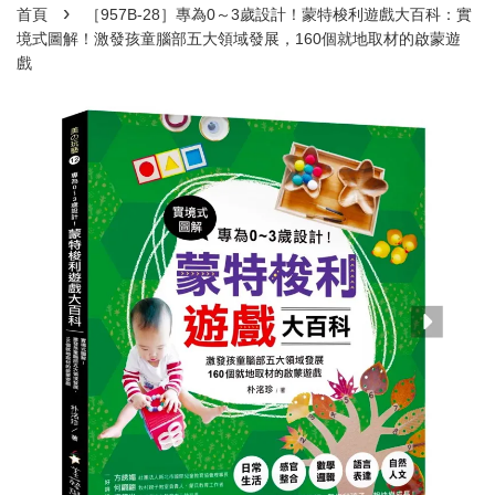
›
首頁
［957B-28］專為0～3歲設計！蒙特梭利遊戲大百科：實
境式圖解！激發孩童腦部五大領域發展，160個就地取材的啟蒙遊
戲