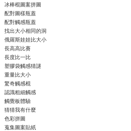
冰棒棍圖案拼圖
配對圖樣瓶蓋
配對觸感瓶蓋
找出大小相同的洞
俄羅斯娃娃比大小
長高高比賽
長度比一比
塑膠袋觸感猜謎
重量比大小
驚奇觸感棍
認識粗細觸感
觸覺板體驗
猜猜我有什麼
色彩拼圖
蒐集圖案貼紙