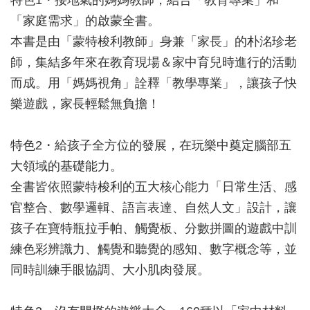
特色1・接地氣的媽媽教師，結合「教育專業」和
「家庭需求」的啟蒙全書。
本書是由「蒙特梭利教師」身兼「家長」的朴洺珍老
師，集結多年來在教育現場＆家中育兒時進行的活動
而成。用「媽媽視角」詮釋「教學專業」，讓孩子快
樂遊戲，家長輕鬆無負擔！
特色2・給孩子全方位的發展，在玩樂中奠定腦部五
大領域的基礎能力。
全書皆依照蒙特梭利的五大核心能力「日常生活、感
官整合、數學邏輯、語言表達、自然人文」設計，讓
孩子在寶特瓶拉手帕、觸覺板、分數拼圖的遊戲中訓
練色彩辨識力、觸覺和聽覺的感知、數字概念等，並
同時訓練手眼協調、大小肌肉發展。