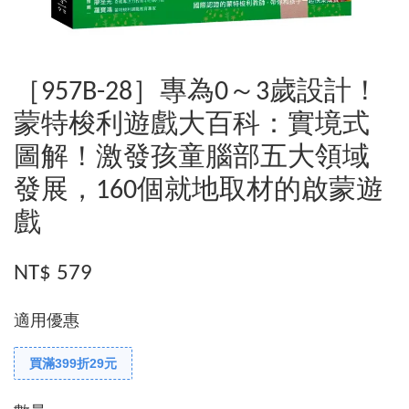
［957B-28］專為0～3歲設計！
蒙特梭利遊戲大百科：實境式
圖解！激發孩童腦部五大領域
發展，160個就地取材的啟蒙遊
戲
NT$ 579
適用優惠
買滿399折29元