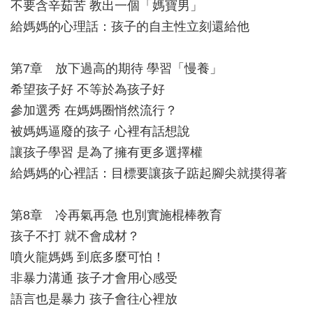
不要含辛茹苦 教出一個「媽寶男」
給媽媽的心理話：孩子的自主性立刻還給他
第7章 放下過高的期待 學習「慢養」
希望孩子好 不等於為孩子好
參加選秀 在媽媽圈悄然流行？
被媽媽逼廢的孩子 心裡有話想說
讓孩子學習 是為了擁有更多選擇權
給媽媽的心裡話：目標要讓孩子踮起腳尖就摸得著
第8章 冷再氣再急 也別實施棍棒教育
孩子不打 就不會成材？
噴火龍媽媽 到底多麼可怕！
非暴力溝通 孩子才會用心感受
語言也是暴力 孩子會往心裡放