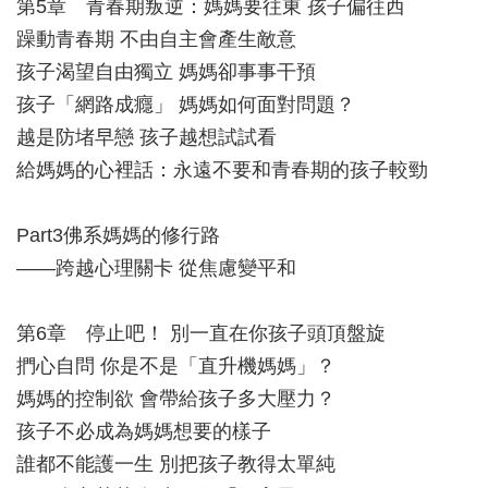
第5章 青春期叛逆：媽媽要往東 孩子偏往西
躁動青春期 不由自主會產生敵意
孩子渴望自由獨立 媽媽卻事事干預
孩子「網路成癮」 媽媽如何面對問題？
越是防堵早戀 孩子越想試試看
給媽媽的心裡話：永遠不要和青春期的孩子較勁
Part3佛系媽媽的修行路
——跨越心理關卡 從焦慮變平和
第6章 停止吧！ 別一直在你孩子頭頂盤旋
捫心自問 你是不是「直升機媽媽」？
媽媽的控制欲 會帶給孩子多大壓力？
孩子不必成為媽媽想要的樣子
誰都不能護一生 別把孩子教得太單純