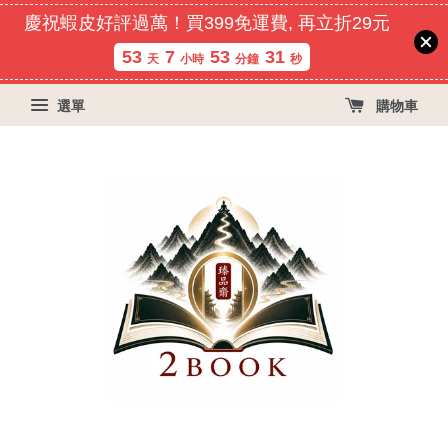
慶祝蝦皮好評過萬！買399免運費, 再立折29元
53
7
53
30
天
小時
分鐘
秒
選單
購物車