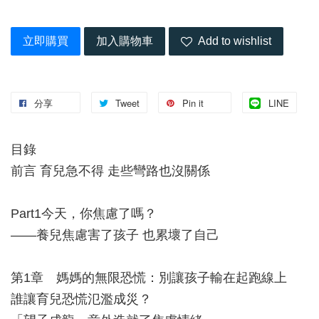
立即購買
加入購物車
Add to wishlist
分享
Tweet
Pin it
LINE
目錄
前言 育兒急不得 走些彎路也沒關係
Part1今天，你焦慮了嗎？
——養兒焦慮害了孩子 也累壞了自己
第1章 媽媽的無限恐慌：別讓孩子輸在起跑線上
誰讓育兒恐慌氾濫成災？