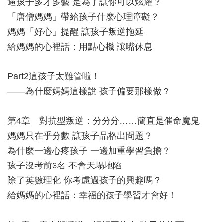
逼孩子多才多藝 是為了讓你可以炫耀？
「唐僧媽媽」帶給孩子什麼心理障礙？
媽媽「好心」提醒 讓孩子叛逆拖延
給媽媽的心裡話：用點心機 讓嘴休息
Part2這孩子太難管啦！
——為什麼媽媽這樣說 孩子偏要那樣做？
第4章 對抗型叛逆：分分分……簡直是催命魔鬼
媽媽只在乎分數 讓孩子品格出問題？
為什麼一邊心疼孩子 一邊加重學習負擔？
孩子沒考前3名 不會天塌地陷
除了英數理化 你考慮過孩子的興趣嗎？
給媽媽的心裡話：幸福的孩子學習才會好！