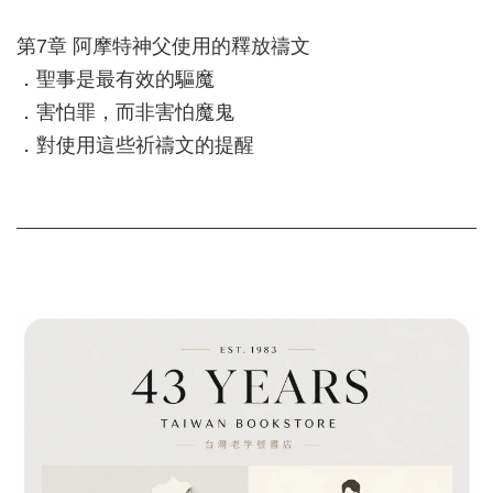
第7章 阿摩特神父使用的釋放禱文
．聖事是最有效的驅魔
．害怕罪，而非害怕魔鬼
．對使用這些祈禱文的提醒