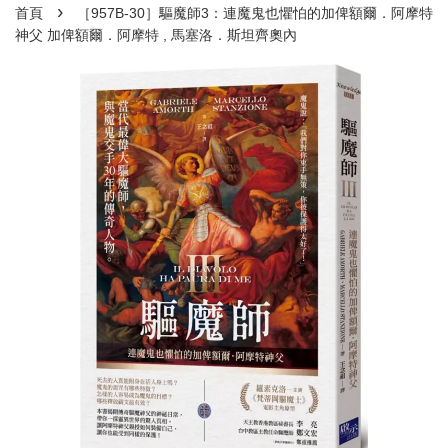
›
首頁
［957B-30］驅魔師3：連魔鬼也懼怕的加俾額爾．阿摩特
神父 加俾額爾．阿摩特 , 馬塞洛．斯坦齊奧內