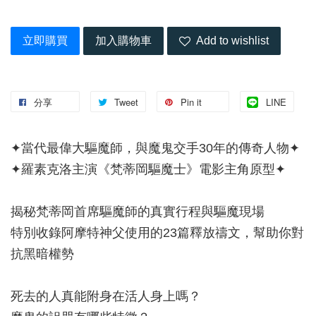
立即購買
加入購物車
Add to wishlist
分享
Tweet
Pin it
LINE
✦當代最偉大驅魔師，與魔鬼交手30年的傳奇人物✦
✦羅素克洛主演《梵蒂岡驅魔士》電影主角原型✦
揭秘梵蒂岡首席驅魔師的真實行程與驅魔現場
特別收錄阿摩特神父使用的23篇釋放禱文，幫助你對
抗黑暗權勢
死去的人真能附身在活人身上嗎？