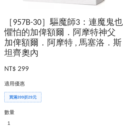
［957B-30］驅魔師3：連魔鬼也
懼怕的加俾額爾．阿摩特神父
加俾額爾．阿摩特 , 馬塞洛．斯
坦齊奧內
NT$ 299
適用優惠
買滿399折29元
數量