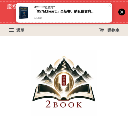
慶祝蝦皮好評過萬！買399免運費, 再立折29元
M********
已購買了
「957M:heart:️」全新書、納瓦爾寶典：從白手起家到財務自由， 矽谷傳奇創投家的投資哲學與人生智慧（臻品齋書店）
53
12
57
44
天
小時
分鐘
秒
5 小時前
選單
購物車