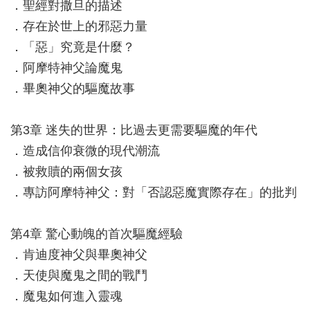
．聖經對撒旦的描述
．存在於世上的邪惡力量
．「惡」究竟是什麼？
．阿摩特神父論魔鬼
．畢奧神父的驅魔故事
第3章 迷失的世界：比過去更需要驅魔的年代
．造成信仰衰微的現代潮流
．被救贖的兩個女孩
．專訪阿摩特神父：對「否認惡魔實際存在」的批判
第4章 驚心動魄的首次驅魔經驗
．肯迪度神父與畢奧神父
．天使與魔鬼之間的戰鬥
．魔鬼如何進入靈魂