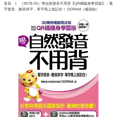
›
首頁
［957B-35］學自然發音不用背【QR碼隨身學習版】：看
字發音、聽音拼字，單字馬上就記住！ DORINA（楊淑如）