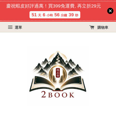
慶祝蝦皮好評過萬！買399免運費, 再立折29元
51
6
56
38
天
小時
分鐘
秒
選單
購物車