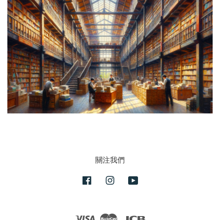
關注我們
Facebook
Instagram
YouTube
Visa
Master
JCB