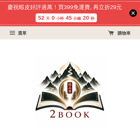
慶祝蝦皮好評過萬！買399免運費, 再立折29元
52
0
45
19
天
小時
分鐘
秒
選單
購物車