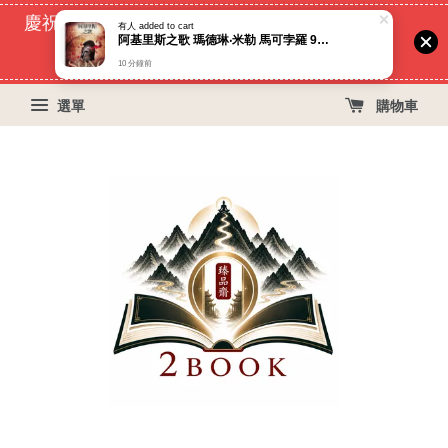
慶祝蝦皮好評過萬！買399免運費, 再立折29元
51
3
44
25
天
小時
分鐘
秒
選單
購物車