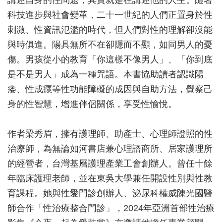
講述自身的性問題，其實就是在講述他的人生。隨著
科技進步與社會變革，二十一世紀的人們正置身於性
刺激、性資訊氾濫的時代，但人們對性的理解卻沒能
與時俱進。陽具無所不在卻隱而不顯，如同男人的憂
傷。男孩從小的教育「你這樣不像男人」、「你到底
是不是男人」成為一種咒語。本書協助讀者認識陽
痿、性成癮等性功能障礙的成因與自助方法，覺察己
身的性智慧，增進伴侶關係，享受性愉悅。
作者梁秀眉，擁有護理師、助產士、心理師證照的性
治療師，為無論如河書店兼心理諮商所、居家護理所
的經營者，台灣基層護理產業工會創辦人。曾任十餘
年臨床護理老師，並在東吳大學兼任開設性別與性教
育課程。她與性愛門診創辦人、泌尿科權威陳光國醫
師合作「性治療整合門診」，2024年亞洲首部性治療