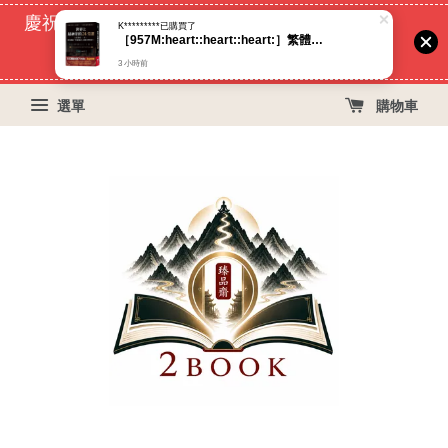
3 小時前
慶祝蝦皮好評過萬！買399免運費, 再立折29元
52
13
48
45
天
小時
分鐘
秒
選單
購物車