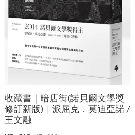
收藏書｜暗店街(諾貝爾文學獎
修訂新版)｜派屈克．莫迪亞諾 /
王文融