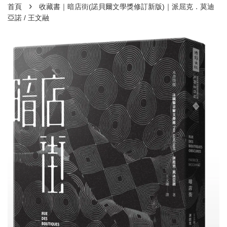
›
首頁
收藏書｜暗店街(諾貝爾文學獎修訂新版)｜派屈克．莫迪
亞諾 / 王文融