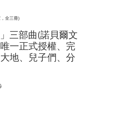
，全三冊)
」三部曲(諾貝爾文
珠唯一正式授權、完
，大地、兒子們、分
0