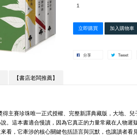
立即購買
加入購物車
分享
Tweet
】
【書店老闆推薦】
獎得主賽珍珠唯一正式授權、完整新譯典藏版，大地、兒
小說。這本書適合慢讀，因為它真正的力量常藏在人物遲
位來看，它牽涉的核心關鍵包括語言與沉默，也讓讀者看