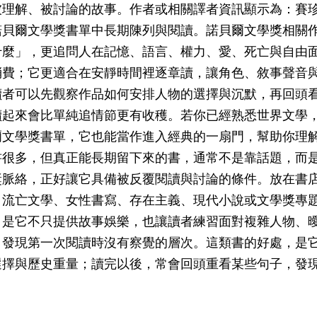
理解、被討論的故事。作者或相關譯者資訊顯示為：賽珍珠
諾貝爾文學獎書單中長期陳列與閱讀。諾貝爾文學獎相關
什麼」，更追問人在記憶、語言、權力、愛、死亡與自由
消費；它更適合在安靜時間裡逐章讀，讓角色、敘事聲音
讀者可以先觀察作品如何安排人物的選擇與沉默，再回頭
讀起來會比單純追情節更有收穫。若你已經熟悉世界文學
爾文學獎書單，它也能當作進入經典的一扇門，幫助你理
書很多，但真正能長期留下來的書，通常不是靠話題，而
獎脈絡，正好讓它具備被反覆閱讀與討論的條件。放在書
、流亡文學、女性書寫、存在主義、現代小說或文學獎專
，是它不只提供故事娛樂，也讓讀者練習面對複雜人物、
，發現第一次閱讀時沒有察覺的層次。這類書的好處，是
選擇與歷史重量；讀完以後，常會回頭重看某些句子，發