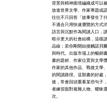
背景與精神困境編織成可以被
放進世界文學、作家專題或
往往不只回答「故事發生了
不適合只用快速瀏覽的方式
語言與沉默作為閱讀入口，
暗示更大的社會結構，這樣
品線；若你剛開始接觸諾貝
與時代。出版市場上的暢銷
書的題材、作家位置與文學
作家的其他作品、戰後文學
的閱讀路徑。這類書的好處
後，常會回頭重看某些句子
者練習面對複雜人物、曖昧
次。