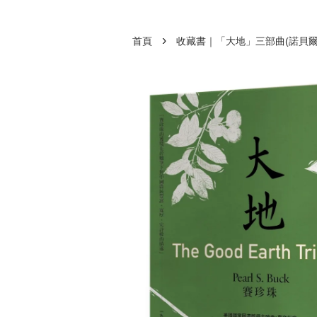
›
首頁
收藏書｜「大地」三部曲(諾貝