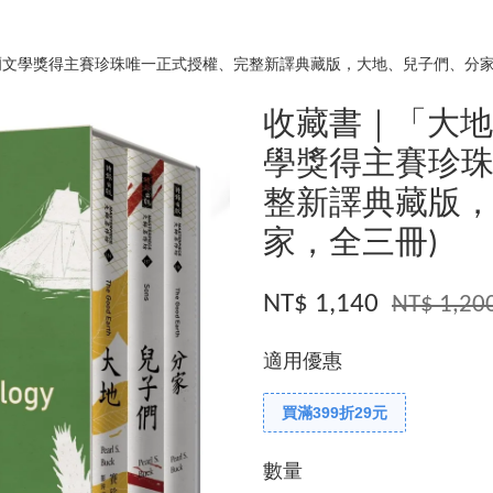
爾文學獎得主賽珍珠唯一正式授權、完整新譯典藏版，大地、兒子們、分家
收藏書｜「大地
學獎得主賽珍
整新譯典藏版
家，全三冊)
NT$ 1,140
NT$ 1,20
適用優惠
買滿399折29元
數量