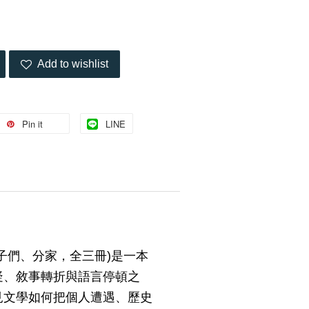
Add to wishlist
Pin it
LINE
子們、分家，全三冊)是一本
疑、敘事轉折與語言停頓之
見文學如何把個人遭遇、歷史