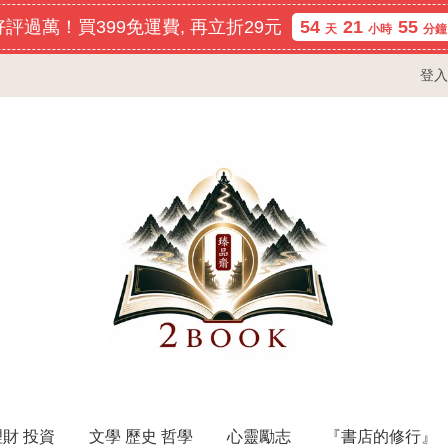
評過萬！買399免運費, 再立折29元
54
21
55
天
小時
分鐘
登入
理財 投資
文學 歷史 哲學
心靈勵志
『書店的修行』