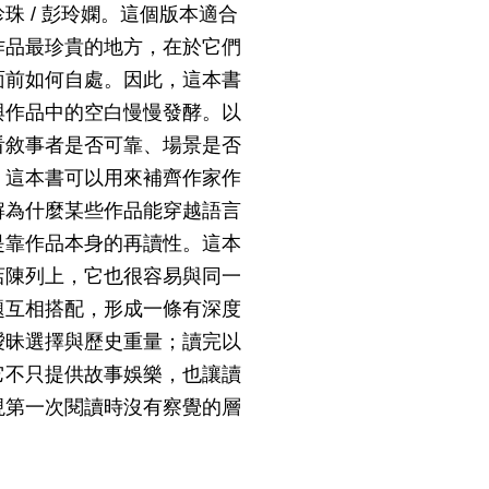
 / 彭玲嫻。這個版本適合
作品最珍貴的地方，在於它們
面前如何自處。因此，這本書
與作品中的空白慢慢發酵。以
看敘事者是否可靠、場景是否
，這本書可以用來補齊作家作
解為什麼某些作品能穿越語言
是靠作品本身的再讀性。這本
店陳列上，它也很容易與同一
題互相搭配，形成一條有深度
曖昧選擇與歷史重量；讀完以
它不只提供故事娛樂，也讓讀
現第一次閱讀時沒有察覺的層