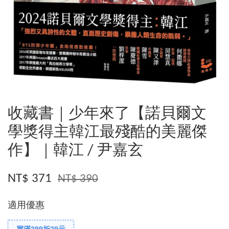
收藏書｜少年來了【諾貝爾文
學獎得主韓江最殘酷的美麗傑
作】｜韓江 / 尹嘉玄
NT$ 371
NT$ 390
適用優惠
買滿399折29元