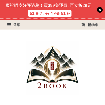
慶祝蝦皮好評過萬！買399免運費, 再立折29元
51
7
4
51
天
小時
分鐘
秒
選單
購物車