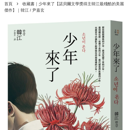
›
首頁
收藏書｜少年來了【諾貝爾文學獎得主韓江最殘酷的美麗
傑作】｜韓江 / 尹嘉玄