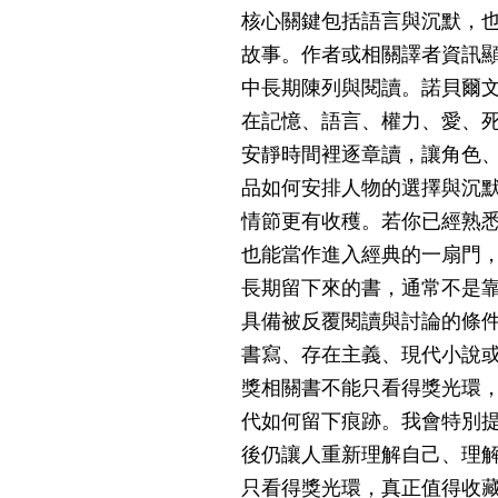
核心關鍵包括語言與沉默，
故事。作者或相關譯者資訊顯
中長期陳列與閱讀。諾貝爾
在記憶、語言、權力、愛、
安靜時間裡逐章讀，讓角色
品如何安排人物的選擇與沉
情節更有收穫。若你已經熟
也能當作進入經典的一扇門
長期留下來的書，通常不是
具備被反覆閱讀與討論的條
書寫、存在主義、現代小說
獎相關書不能只看得獎光環
代如何留下痕跡。我會特別
後仍讓人重新理解自己、理
只看得獎光環，真正值得收