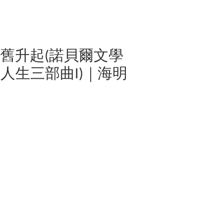
舊升起(諾貝爾文學
人生三部曲I)｜海明