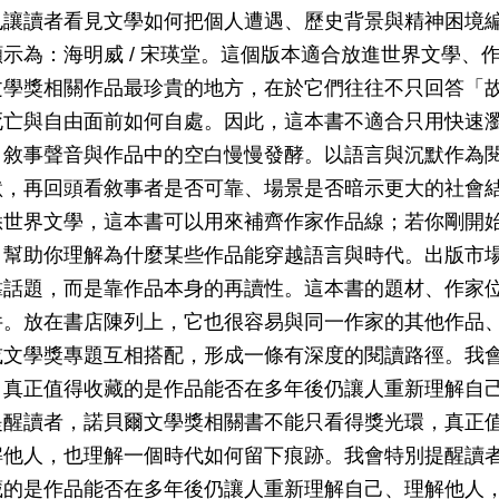
也讓讀者看見文學如何把個人遭遇、歷史背景與精神困境
示為：海明威 / 宋瑛堂。這個版本適合放進世界文學、
文學獎相關作品最珍貴的地方，在於它們往往不只回答「
死亡與自由面前如何自處。因此，這本書不適合只用快速
、敘事聲音與作品中的空白慢慢發酵。以語言與沉默作為
默，再回頭看敘事者是否可靠、場景是否暗示更大的社會
悉世界文學，這本書可以用來補齊作家作品線；若你剛開
，幫助你理解為什麼某些作品能穿越語言與時代。出版市
靠話題，而是靠作品本身的再讀性。這本書的題材、作家
件。放在書店陳列上，它也很容易與同一作家的其他作品
或文學獎專題互相搭配，形成一條有深度的閱讀路徑。我
，真正值得收藏的是作品能否在多年後仍讓人重新理解自
提醒讀者，諾貝爾文學獎相關書不能只看得獎光環，真正
解他人，也理解一個時代如何留下痕跡。我會特別提醒讀
藏的是作品能否在多年後仍讓人重新理解自己、理解他人