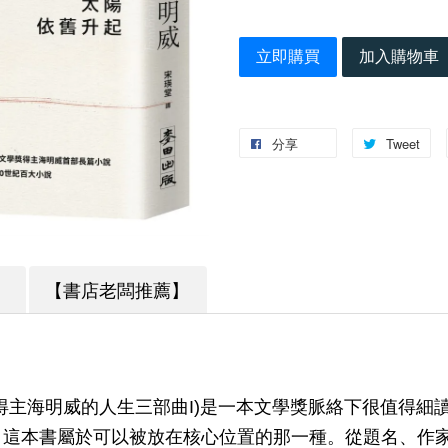
立即購買
加入購物車
分享
Tweet
】
【書店老闆推薦】
得主海明威的人生三部曲I)是一本文學獎脈絡下很值得細
，這本書屬於可以被放在核心位置的那一種。從題名、作