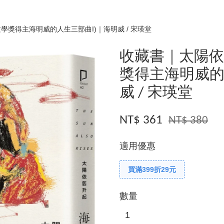
學獎得主海明威的人生三部曲I)｜海明威 / 宋瑛堂
收藏書｜太陽依
獎得主海明威的
威 / 宋瑛堂
NT$ 361
NT$ 380
適用優惠
買滿399折29元
數量