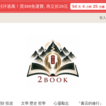
評過萬！買399免運費, 再立折29元
54
4
25
天
小時
分鐘
登入
理財 投資
文學 歷史 哲學
心靈勵志
『書店的修行』