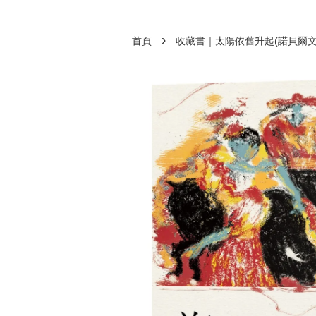
›
首頁
收藏書｜太陽依舊升起(諾貝爾文