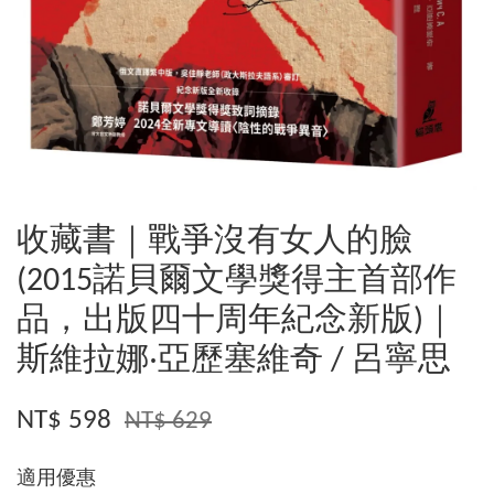
收藏書｜戰爭沒有女人的臉
(2015諾貝爾文學獎得主首部作
品，出版四十周年紀念新版)｜
斯維拉娜‧亞歷塞維奇 / 呂寧思
NT$ 598
NT$ 629
適用優惠