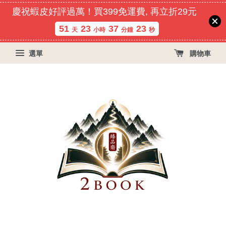
慶祝蝦皮好評過萬！買399免運費, 再立折29元
51
23
37
23
天
小時
分鐘
秒
選單
購物車