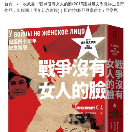
›
首頁
收藏書｜戰爭沒有女人的臉(2015諾貝爾文學獎得主首部
作品，出版四十周年紀念新版)｜斯維拉娜‧亞歷塞維奇 / 呂寧思