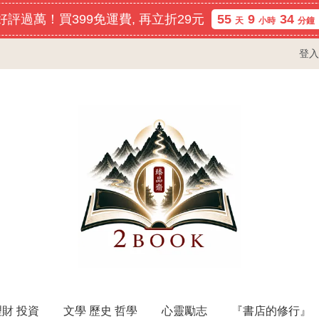
評過萬！買399免運費, 再立折29元
55
9
34
天
小時
分鐘
登入
理財 投資
文學 歷史 哲學
心靈勵志
『書店的修行』