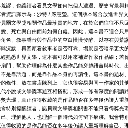
與荒謬，也讓讀者看見文學如何把個人遭遇、歷史背景與
者資訊顯示為：沙特 / 嚴慧瑩。這個版本適合放進世界
諾貝爾文學獎相關作品最珍貴的地方，在於它們往往不只
、愛、死亡與自由面前如何自處。因此，這本書不適合只
讓角色、敘事聲音與作品中的空白慢慢發酵。以存在與荒
擇與沉默，再回頭看敘事者是否可靠、場景是否暗示更大
已經熟悉世界文學，這本書可以用來補齊作家作品線；若
一扇門，幫助你理解為什麼某些作品能穿越語言與時代。
常不是靠話題，而是靠作品本身的再讀性。這本書的題材
論的條件。放在書店陳列上，它也很容易與同一作家的其
現代小說或文學獎專題互相搭配，形成一條有深度的閱讀
得獎光環，真正值得收藏的是作品能否在多年後仍讓人重
我會特別提醒讀者，諾貝爾文學獎相關書不能只看得獎光
自己、理解他人，也理解一個時代如何留下痕跡。我會特
正值得收藏的是作品能否在多年後仍讓人重新理解自己、