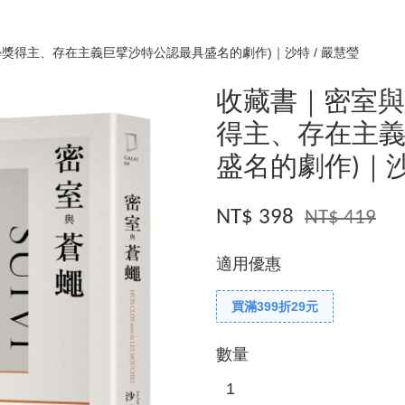
獎得主、存在主義巨擘沙特公認最具盛名的劇作)｜沙特 / 嚴慧瑩
收藏書｜密室與
得主、存在主
盛名的劇作)｜沙
NT$ 398
NT$ 419
適用優惠
買滿399折29元
數量