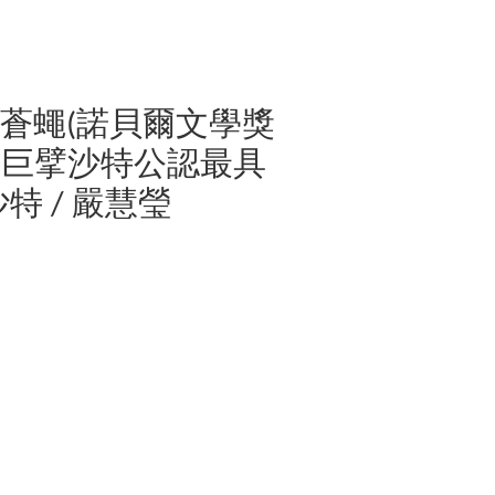
蒼蠅(諾貝爾文學獎
義巨擘沙特公認最具
特 / 嚴慧瑩