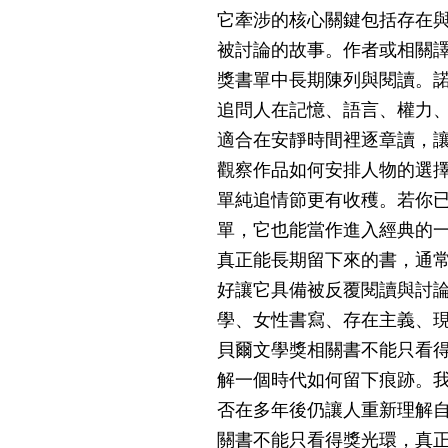
它牽涉的核心關鍵包括存在
被討論的故事。作者或相關譯
獎書單中長期陳列與閱讀。
追問人在記憶、語言、權力
適合在安靜時間裡逐章讀，
觀察作品如何安排人物的選
單純追情節更有收穫。若你
單，它也能當作進入經典的
真正能長期留下來的書，通
好讓它具備被反覆閱讀與討
學、女性書寫、存在主義、
貝爾文學獎相關書不能只看
解一個時代如何留下痕跡。
否在多年後仍讓人重新理解
關書不能只看得獎光環，真