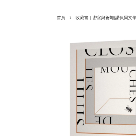
›
首頁
收藏書｜密室與蒼蠅(諾貝爾文學