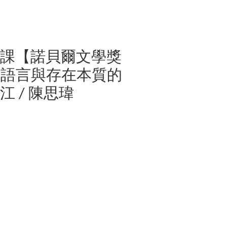
語課【諾貝爾文學獎
索語言與存在本質的
 / 陳思瑋