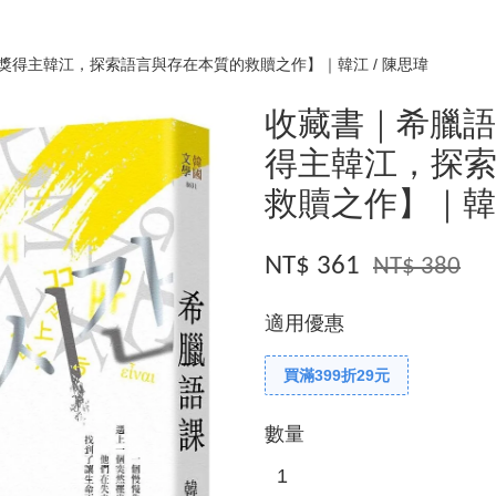
獎得主韓江，探索語言與存在本質的救贖之作】｜韓江 / 陳思瑋
收藏書｜希臘
得主韓江，探
救贖之作】｜韓江
NT$ 361
NT$ 380
適用優惠
買滿399折29元
數量