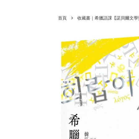
›
首頁
收藏書｜希臘語課【諾貝爾文學