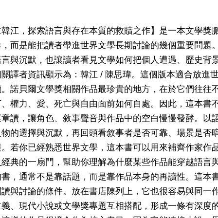
主韓江，探索語言與存在本質的救贖之作】是一本文學獎
作，而是能把讀者帶進世界文學長期討論的幾個重要問題
語言與沉默，也讓讀者看見文學如何把個人遭遇、歷史背
關譯者資訊顯示為：韓江 / 陳思瑋。這個版本適合放進
讀。諾貝爾文學獎相關作品最珍貴的地方，在於它們往往
言、權力、愛、死亡與自由面前如何自處。因此，這本書
逐章讀，讓角色、敘事聲音與作品中的空白慢慢發酵。以
人物的選擇與沉默，再回頭看敘事者是否可靠、場景是否
穫。若你已經熟悉世界文學，這本書可以用來補齊作家作
入經典的一扇門，幫助你理解為什麼某些作品能穿越語言
的書，通常不是靠話題，而是靠作品本身的再讀性。這本
閱讀與討論的條件。放在書店陳列上，它也很容易與同一
主義、現代小說或文學獎專題互相搭配，形成一條有深度