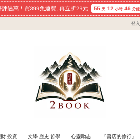
評過萬！買399免運費, 再立折29元
55
12
46
天
小時
分鐘
登入
理財 投資
文學 歷史 哲學
心靈勵志
『書店的修行』