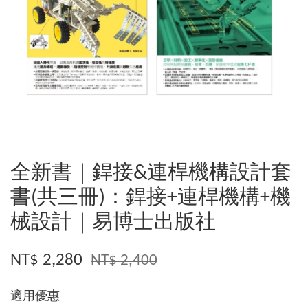
全新書｜銲接&連桿機構設計套
書(共三冊)：銲接+連桿機構+機
械設計｜易博士出版社
NT$ 2,280
NT$ 2,400
適用優惠