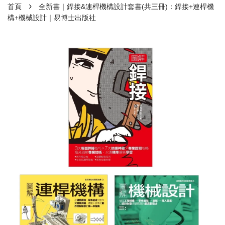
›
首頁
全新書｜銲接&連桿機構設計套書(共三冊)：銲接+連桿機
構+機械設計｜易博士出版社