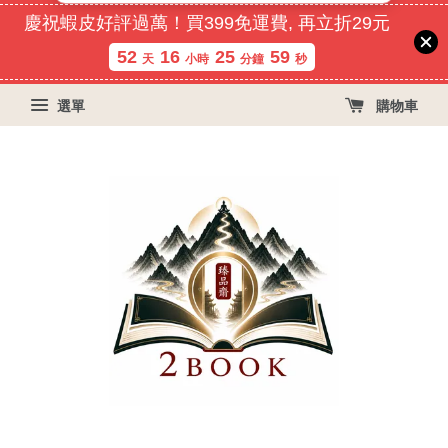
慶祝蝦皮好評過萬！買399免運費, 再立折29元
52
16
25
59
天
小時
分鐘
秒
選單
購物車