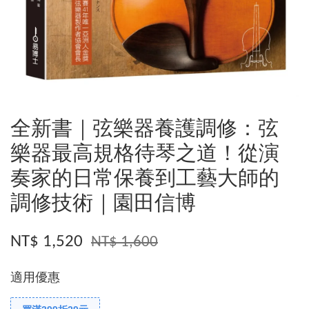
全新書｜弦樂器養護調修：弦
樂器最高規格待琴之道！從演
奏家的日常保養到工藝大師的
調修技術｜園田信博
NT$ 1,520
NT$ 1,600
適用優惠