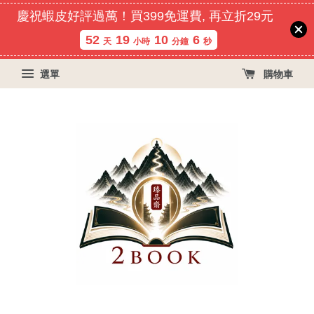
慶祝蝦皮好評過萬！買399免運費, 再立折29元
52
19
10
6
天
小時
分鐘
秒
選單
購物車