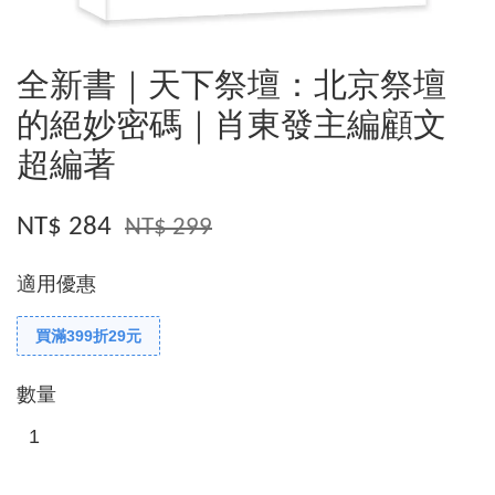
全新書｜天下祭壇：北京祭壇
的絕妙密碼｜肖東發主編顧文
超編著
NT$ 284
NT$ 299
適用優惠
買滿399折29元
數量