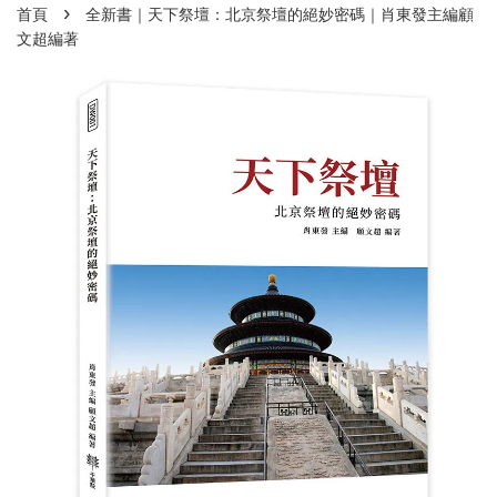
›
首頁
全新書｜天下祭壇：北京祭壇的絕妙密碼｜肖東發主編顧
文超編著