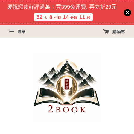
慶祝蝦皮好評過萬！買399免運費, 再立折29元
52
8
14
11
天
小時
分鐘
秒
選單
購物車