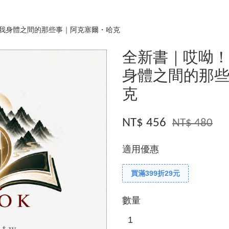
我身體之間的那些事｜阿克塞爾・哈克
全新書｜哎呦
身體之間的那
克
NT$ 456
NT$ 480
適用優惠
買滿399折29元
數量