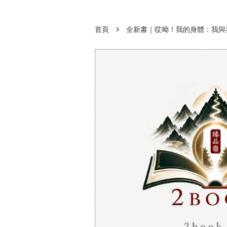
›
首頁
全新書｜哎呦！我的身體：我與