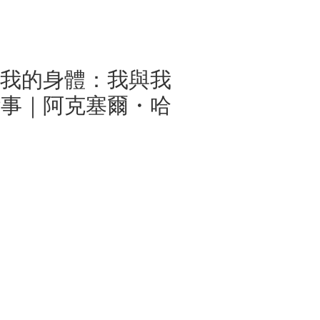
！我的身體：我與我
些事｜阿克塞爾・哈