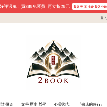
好評過萬！買399免運費, 再立折29元
55
8
50
天
小時
分鐘
登入
理財 投資
文學 歷史 哲學
心靈勵志
『書店的修行』