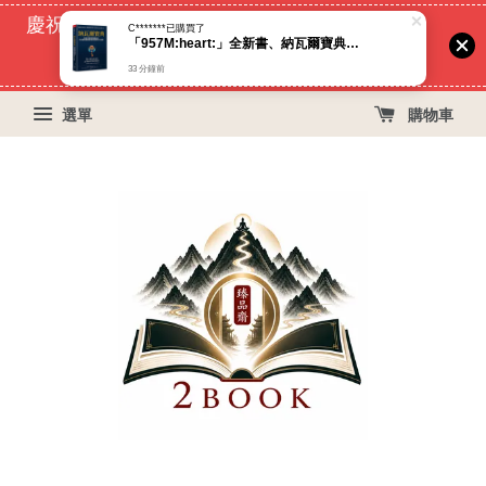
慶祝蝦皮好評過萬！買399免運費, 再立折29元
52
5
17
57
天
小時
分鐘
秒
選單
購物車