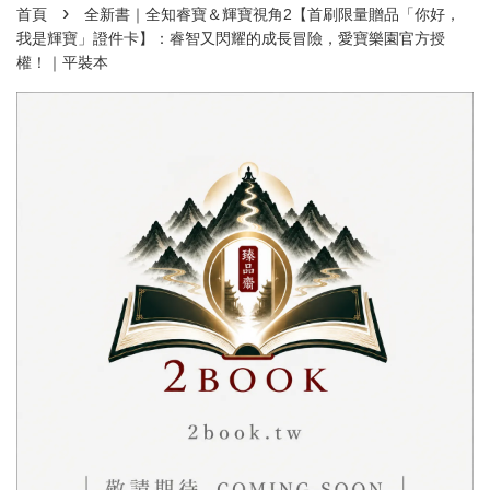
›
首頁
全新書｜全知睿寶＆輝寶視角2【首刷限量贈品「你好，
我是輝寶」證件卡】：睿智又閃耀的成長冒險，愛寶樂園官方授
權！｜平裝本