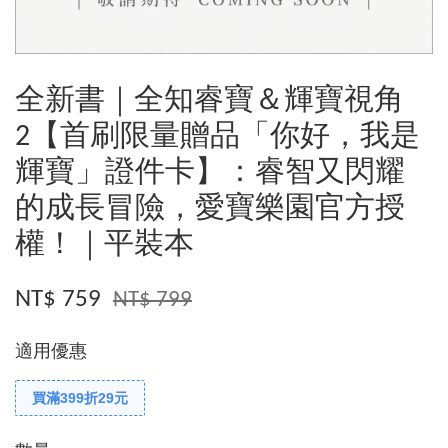
全新書｜全知睿寶＆輝寶視角
2【首刷限量贈品「你好，我是
輝寶」證件卡】：睿智又閃耀
的成長冒險，愛寶樂園官方授
權！｜平裝本
NT$ 759
NT$ 799
適用優惠
買滿399折29元