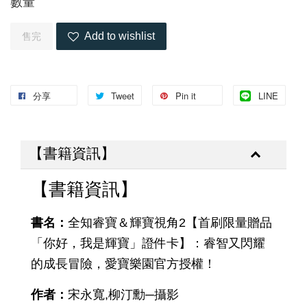
數量
Add to wishlist
售完
分享
Tweet
Pin it
LINE
【書籍資訊】
【書籍資訊】
書名：
全知睿寶＆輝寶視角2【首刷限量贈品
「你好，我是輝寶」證件卡】：睿智又閃耀
的成長冒險，愛寶樂園官方授權！
作者：
宋永寬,柳汀勳─攝影