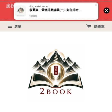
慶祝蝦皮好評過萬！買399免運費, 再立折29元
有人
added to cart
收藏書｜紫微斗數講義(一)--如何排命盤｜王亭之
51
9
10
45
天
小時
分鐘
秒
6 分鐘前
選單
購物車