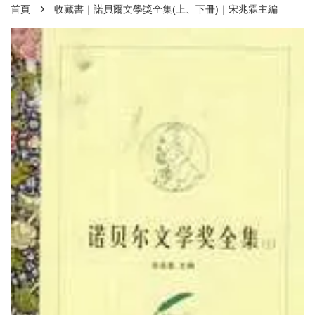
›
首頁
收藏書｜諾貝爾文學獎全集(上、下冊)｜宋兆霖主編