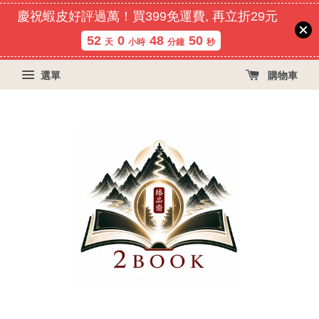
慶祝蝦皮好評過萬！買399免運費, 再立折29元
52
0
48
50
天
小時
分鐘
秒
選單
購物車