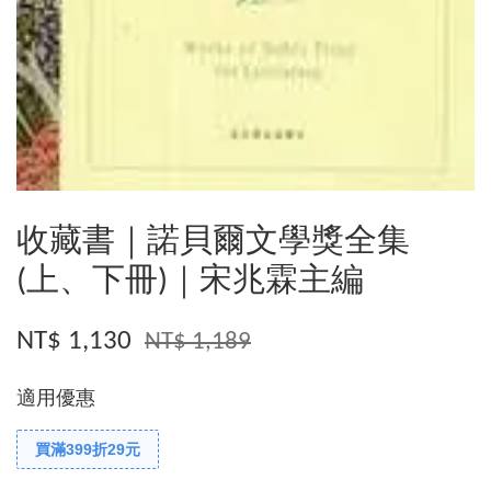
收藏書｜諾貝爾文學獎全集
(上、下冊)｜宋兆霖主編
NT$ 1,130
NT$ 1,189
適用優惠
買滿399折29元