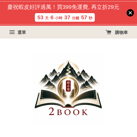
慶祝蝦皮好評過萬！買399免運費, 再立折29元
53
6
37
56
天
小時
分鐘
秒
選單
購物車