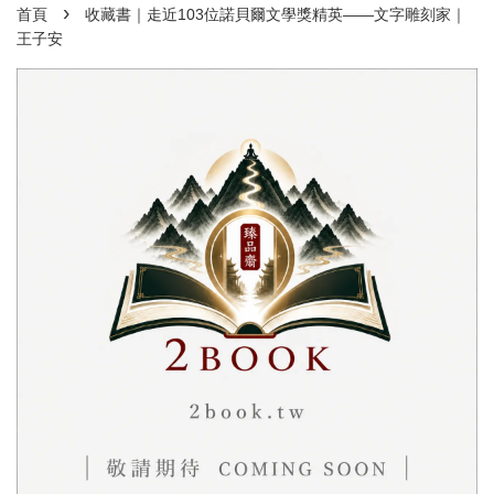
›
首頁
收藏書｜走近103位諾貝爾文學獎精英——文字雕刻家｜
王子安