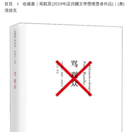
›
首頁
收藏書｜罵觀眾(2019年諾貝爾文學獎獲獎者作品)｜(奧)
漢德克