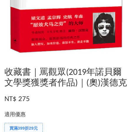
收藏書｜罵觀眾(2019年諾貝爾
文學獎獲獎者作品)｜(奧)漢德克
NT$ 275
適用優惠
買滿399折29元