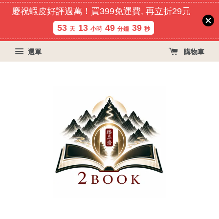
慶祝蝦皮好評過萬！買399免運費, 再立折29元
53
13
49
39
天
小時
分鐘
秒
選單
購物車