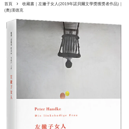
›
首頁
收藏書｜左撇子女人(2019年諾貝爾文學獎獲獎者作品)｜
(奧)漢德克