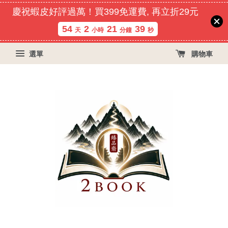
慶祝蝦皮好評過萬！買399免運費, 再立折29元
54
2
21
39
天
小時
分鐘
秒
選單
購物車