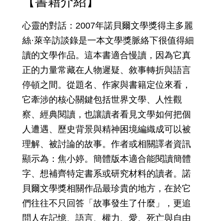
【書籍介紹】
心靈的對話：2007年諾貝爾文學獎得主多麗
絲·萊辛訪談錄是一本文學獎脈絡下很值得細
讀的文學作品。這本書適合慢讀，因為它真
正的力量常藏在人物遲疑、敘事轉折與語言
停頓之間。從題名、作家與書籍定位來看，
它牽涉的核心關鍵包括世界文學、人性觀
察、經典閱讀，也讓讀者看見文學如何把個
人遭遇、歷史背景與精神困境編織成可以被
理解、被討論的故事。作者或相關譯者資訊
顯示為：焦小婷。簡體版本適合能閱讀簡體
字、想補齊特定書系或研究材料的讀者。諾
貝爾文學獎相關作品最珍貴的地方，在於它
們往往不只回答「故事發生了什麼」，更追
問人在記憶、語言、權力、愛、死亡與自由