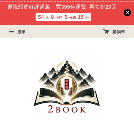
慶祝蝦皮好評過萬！買399免運費, 再立折29元
54
9
5
15
天
小時
分鐘
秒
選單
購物車