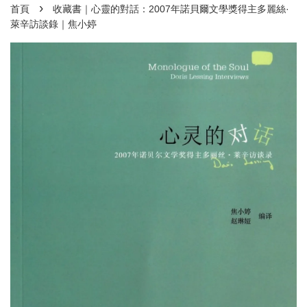
›
首頁
收藏書｜心靈的對話：2007年諾貝爾文學獎得主多麗絲·
萊辛訪談錄｜焦小婷