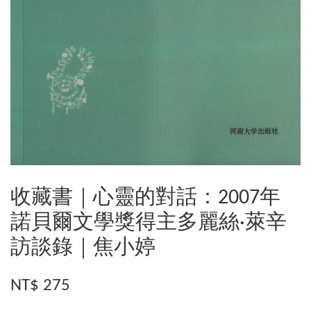
收藏書｜心靈的對話：2007年
諾貝爾文學獎得主多麗絲·萊辛
訪談錄｜焦小婷
NT$ 275