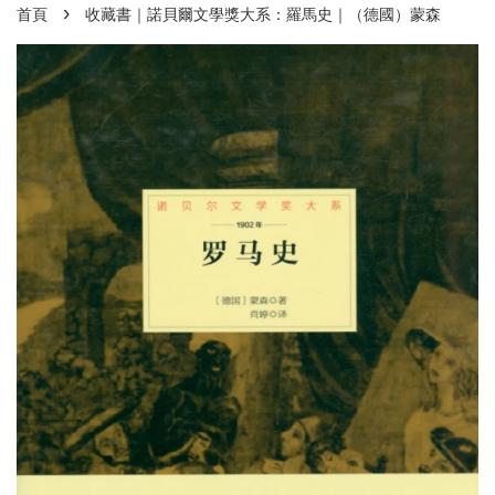
›
首頁
收藏書｜諾貝爾文學獎大系：羅馬史｜（德國）蒙森