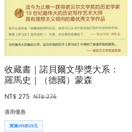
收藏書｜諾貝爾文學獎大系：
羅馬史｜（德國）蒙森
NT$ 275
NT$ 276
適用優惠
買滿399折29元