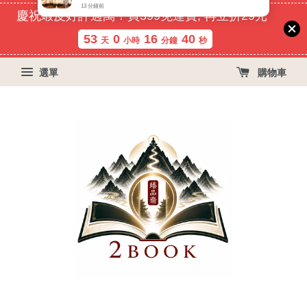
慶祝蝦皮好評過萬！買399免運費, 再立折29元
53
0
16
40
天
小時
分鐘
秒
選單
購物車