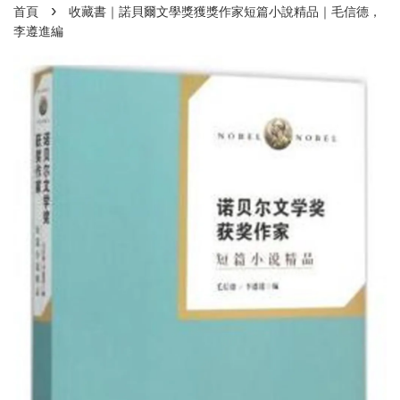
›
首頁
收藏書｜諾貝爾文學獎獲獎作家短篇小說精品｜毛信德，
李遵進編