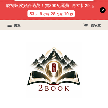
慶祝蝦皮好評過萬！買399免運費, 再立折29元
53
9
28
10
天
小時
分鐘
秒
選單
購物車