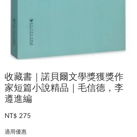
收藏書｜諾貝爾文學獎獲獎作
家短篇小說精品｜毛信德，李
遵進編
NT$ 275
適用優惠