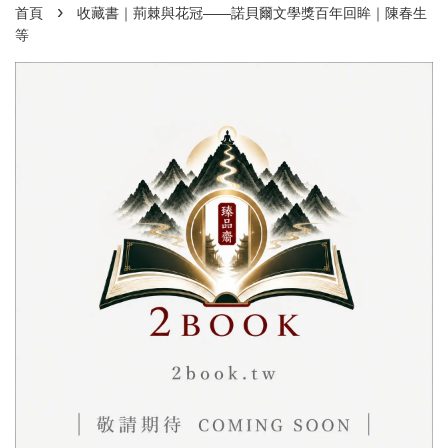
›
首頁
收藏書｜荊棘與花冠——諾貝爾文學獎百年回眸｜陳春生
等