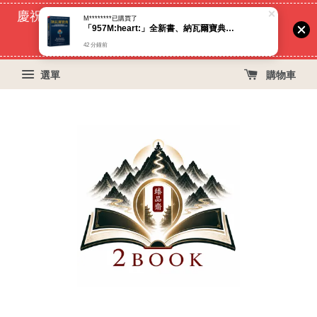
M********
已購買了
慶祝蝦皮好評過萬！買399免運費, 再立折29元
「957M:heart:️」全新書、納瓦爾寶典：從白手起家到財務自由， 矽谷傳奇創投家的投資哲學與人生智慧（臻品齋書店）
42 分鐘前
53
17
49
17
天
小時
分鐘
秒
選單
購物車