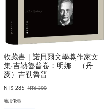
收藏書｜諾貝爾文學獎作家文
集·吉勒魯普卷：明娜｜（丹
麥）吉勒魯普
NT$ 285
NT$ 300
適用優惠