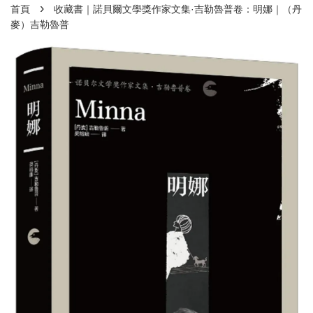
›
首頁
收藏書｜諾貝爾文學獎作家文集·吉勒魯普卷：明娜｜（丹
麥）吉勒魯普