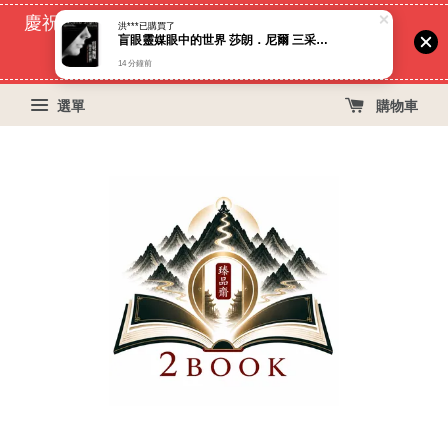
慶祝蝦皮好評過萬！買399免運費, 再立折29元
52
0
42
52
天
小時
分鐘
秒
選單
購物車