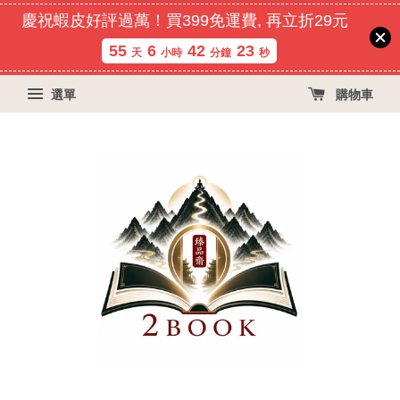
慶祝蝦皮好評過萬！買399免運費, 再立折29元
55
6
42
23
天
小時
分鐘
秒
選單
購物車