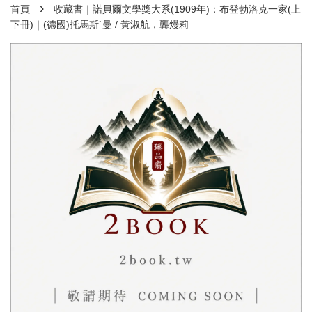
›
首頁
收藏書｜諾貝爾文學獎大系(1909年)：布登勃洛克一家(上
下冊)｜(德國)托馬斯`曼 / 黃淑航，龔熳莉