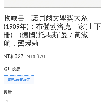
收藏書｜諾貝爾文學獎大系
(1909年)：布登勃洛克一家(上下
冊)｜(德國)托馬斯`曼 / 黃淑
航，龔熳莉
NT$ 827
NT$ 870
適用優惠
買滿399折29元
數量