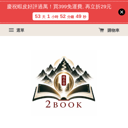
慶祝蝦皮好評過萬！買399免運費, 再立折29元
53
1
52
49
天
小時
分鐘
秒
選單
購物車