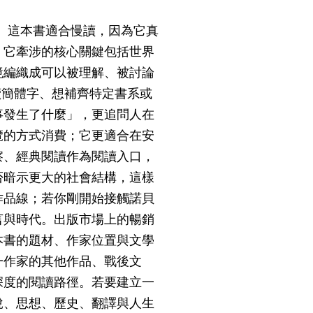
。這本書適合慢讀，因為它真
，它牽涉的核心關鍵包括世界
境編織成可以被理解、被討論
讀簡體字、想補齊特定書系或
事發生了什麼」，更追問人在
覽的方式消費；它更適合在安
察、經典閱讀作為閱讀入口，
否暗示更大的社會結構，這樣
作品線；若你剛開始接觸諾貝
言與時代。出版市場上的暢銷
本書的題材、作家位置與文學
一作家的其他作品、戰後文
深度的閱讀路徑。若要建立一
說、思想、歷史、翻譯與人生