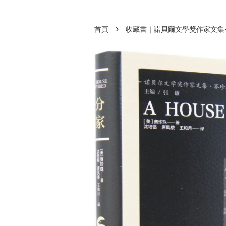
›
首頁
收藏書｜諾貝爾文學獎作家文集·