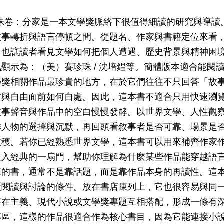
珠卷：分家是一本文學獎脈絡下很值得細讀的研究與導讀
敘事轉折與語言停頓之間。從題名、作家與書籍定位來看
，也讓讀者看見文學如何把個人遭遇、歷史背景與精神困
顯示為：（美）賽珍珠 / 沈培錩等。簡體版本適合能閱
學獎相關作品最珍貴的地方，在於它們往往不只回答「故
亡與自由面前如何自處。因此，這本書不適合只用快速瀏
敘事聲音與作品中的空白慢慢發酵。以世界文學、人性觀
排人物的選擇與沉默，再回頭看敘事者是否可靠、場景是
收穫。若你已經熟悉世界文學，這本書可以用來補齊作家
進入經典的一扇門，幫助你理解為什麼某些作品能穿越語
來的書，通常不是靠話題，而是靠作品本身的再讀性。這
覆閱讀與討論的條件。放在書店陳列上，它也很容易與同
存在主義、現代小說或文學獎專題互相搭配，形成一條有
專區，這樣的作品很適合作為核心書目，因為它能連接小