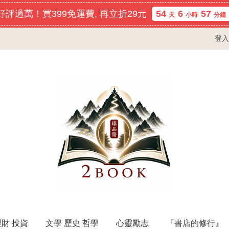
評過萬！買399免運費, 再立折29元
54
6
57
天
小時
分鐘
登入
理財 投資
文學 歷史 哲學
心靈勵志
『書店的修行』