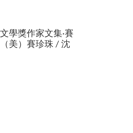
文學獎作家文集·賽
（美）賽珍珠 / 沈