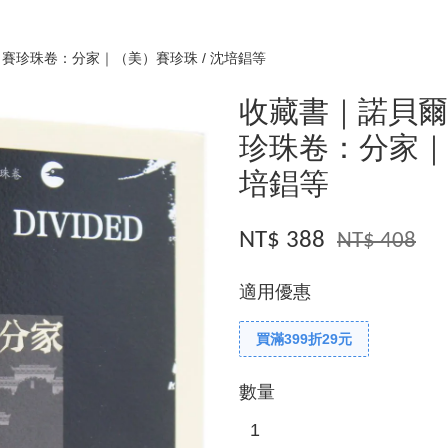
賽珍珠卷：分家｜（美）賽珍珠 / 沈培錩等
收藏書｜諾貝爾
珍珠卷：分家｜
培錩等
NT$ 388
NT$ 408
適用優惠
買滿399折29元
數量